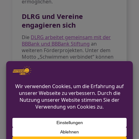
ermöglichen.
DLRG und Vereine
engagieren sich
Die
DLRG arbeitet gemeinsam mit der
BBBank und BBBank Stiftung
an
weiteren Förderprojekten. Unter dem
Motto „Schwimmen verbindet“ können
sich örtliche DLRG-Vereine bewerben,
die Kinder und Jugendliche mit
besonderem Förderbedarf in ihre
Schwimmkurse aufnehmen. Auch
private Initiativen zeigen Wirkung: Der
Extra-Tipp am Sonntag
berichtet von
einem gesponserten
Schwimmunterricht für 10 Kinder im
April 2025.
Was Eltern jetzt tun können