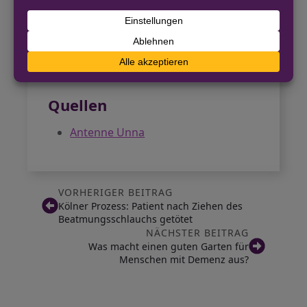
Die Verteidigung von Kleine-Frauns hat
nun die Gelegenheit zur Stellungnahme.
Erst danach kann das Gericht einen
Termin für die Hauptverhandlung
festlegen – dies wird frühestens in zwei
Wochen erwartet.
Quellen
Antenne Unna
VORHERIGER BEITRAG
Kölner Prozess: Patient nach Ziehen des
Beatmungsschlauchs getötet
NÄCHSTER BEITRAG
Was macht einen guten Garten für
Menschen mit Demenz aus?