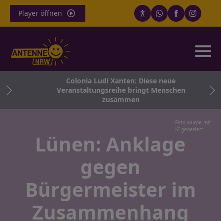
Player öffnen
chen
Colonia Ludi Xanten: Diese neue
noch
Veranstaltungsreihe bringt Menschen
zusammen
Foto wurde mit
KI generiert
Lünen: Anklage
gegen
Bürgermeister im
Zusammenhang