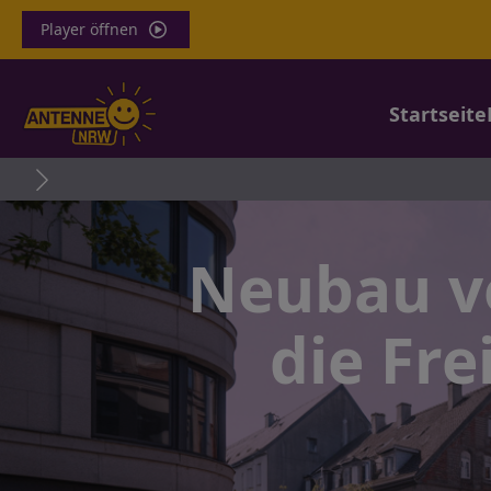
Player öffnen
Startseite
T
Neubau vo
die Fre