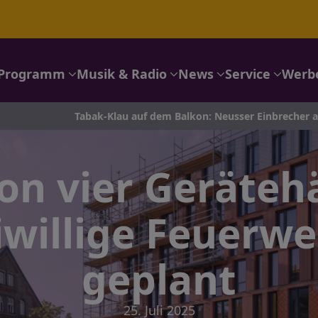
Programm
Musik & Radio
News
Service
Werb
abak-Klau auf dem Balkon: Neusser Einbrecher auf frischer Tat e
n vier Geräteh
iwillige Feuerw
geplant
25. Juli 2025