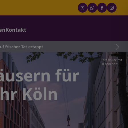
en
Kontakt
rtappt
Foto wurde mit
KI generiert
äusern für
ehr Köln