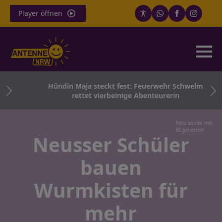
Player öffnen
wei
Hündin Maja steckt fest: Feuerwehr Schwelm
rettet vierbeinige Abenteurerin
Foto wurde mit
KI generiert
Neusser Schüler
bauen
Wurmkisten für
mehr