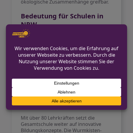
ökologische Zusammenhänge greifbar.
Bedeutung für Schulen in
NRW
Der
Rhein-Kreis Neuss
würdigt das
Engagement: Die Janusz-Korczak-
Gesamtschule zeige eindrucksvoll, wie
Umweltbildung kreativ, praxisnah und
wirkungsvoll gestaltet werden kann. Ein
Ausschuss des Kreises besuchte
kürzlich das prämierte Umweltprojekt.
Solche Initiativen können als Vorbild für
andere Schulen in Nordrhein-Westfalen
dienen.
Ausblick
Mit über 80 Lehrkräften setzt die
Gesamtschule weiter auf innovative
Bildungskonzepte. Die Wurmkisten-