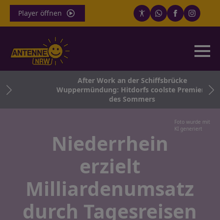
Player öffnen
After Work an der Schiffsbrücke
 in
Wuppermündung: Hitdorfs coolste Premiere
te
des Sommers
Foto wurde mit
KI generiert
Niederrhein
erzielt
Milliardenumsatz
durch Tagesreisen