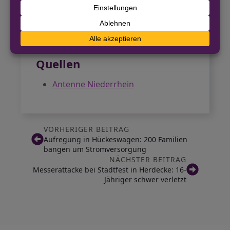
Niederrhein
. Es ist davon auszugehen,
dass sowohl Tages- als auch
Übernachtungstourismus weiterhin
Impulse für die Region setzen werden.
Quellen
Antenne Niederrhein
VORHERIGER BEITRAG
Aufregung in Hückeswagen: 200 Familien
bangen um Stromversorgung
NÄCHSTER BEITRAG
Messerattacke bei Stadtfest in Herdecke: 16-
Jähriger schwer verletzt