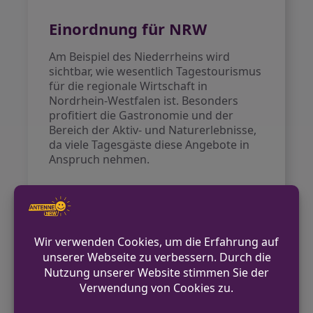
Einordnung für NRW
Am Beispiel des Niederrheins wird
sichtbar, wie wesentlich Tagestourismus
für die regionale Wirtschaft in
Nordrhein-Westfalen ist. Besonders
profitiert die Gastronomie und der
Bereich der Aktiv- und Naturerlebnisse,
da viele Tagesgäste diese Angebote in
Anspruch nehmen.
Ausblick
Auch bei den Übernachtungen setzt sich
der positive Trend fort: In den ersten
beiden Monaten des aktuellen Jahres
wurden fast 262.000 Übernachtungen
gezählt – dies entspricht einem Zuwachs
von vier Prozent im Vergleich zum
Vorjahreszeitraum
Quelle: Antenne