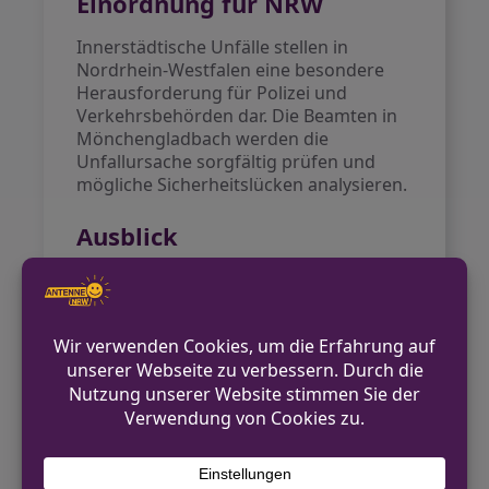
Einordnung für NRW
Innerstädtische Unfälle stellen in
Nordrhein-Westfalen eine besondere
Herausforderung für Polizei und
Verkehrsbehörden dar. Die Beamten in
Mönchengladbach werden die
Unfallursache sorgfältig prüfen und
mögliche Sicherheitslücken analysieren.
Ausblick
Die Ermittlungen der Polizei dauern an.
Sobald weitere Erkenntnisse zur
Unfallursache vorliegen, will die Polizei
Mönchengladbach darüber informieren.
Mit möglichen
Verkehrsbeeinträchtigungen im Bereich
Bismarckplatz ist weiterhin zu rechnen.
Quellen