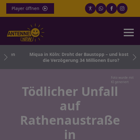
Player öffnen
enden
Miqua in Köln: Droht der Baustopp – und kostet
die Verzögerung 34 Millionen Euro?
Foto wurde mit
KI generiert
Tödlicher Unfall
auf
Rathenaustraße
in