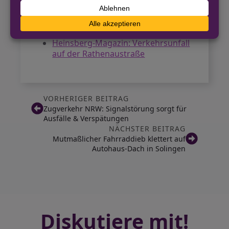
Presseportal: Verkehrsunfall auf
der Rathenaustraße
Tixio: Autofahrer stirbt nach Unfall
Heinsberg-Magazin: Verkehrsunfall
auf der Rathenaustraße
VORHERIGER BEITRAG
Zugverkehr NRW: Signalstörung sorgt für
Ausfälle & Verspätungen
NÄCHSTER BEITRAG
Mutmaßlicher Fahrraddieb klettert auf
Autohaus-Dach in Solingen
Diskutiere mit!