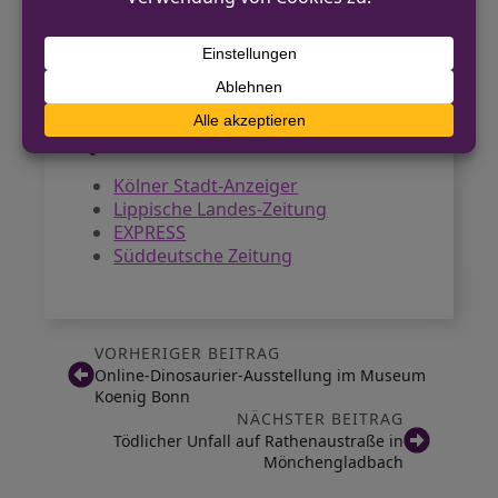
wiederherzustellen. Reisende sollten
ihre Verbindungen vorab prüfen und
kurzfristige Restverspätungen
einkalkulieren.
Quellen
Kölner Stadt-Anzeiger
Lippische Landes-Zeitung
EXPRESS
Süddeutsche Zeitung
VORHERIGER BEITRAG
Online-Dinosaurier-Ausstellung im Museum
Koenig Bonn
NÄCHSTER BEITRAG
Tödlicher Unfall auf Rathenaustraße in
Mönchengladbach