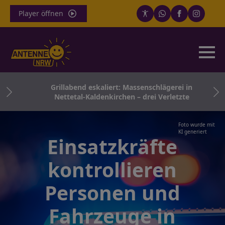
Player öffnen
ger
Grillabend eskaliert: Massenschlägerei in
en
Nettetal-Kaldenkirchen – drei Verletzte
Foto wurde mit
KI generiert
Einsatzkräfte
kontrollieren
Personen und
Fahrzeuge in