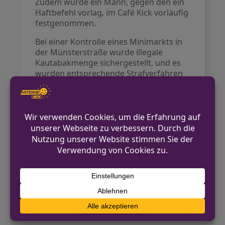
Zudem wurde ein Mann, gegen den ein
Haftbefehl vorlag, im Café Kick vorläufig
festgenommen.
Bei einer Kontrolle eines Minimarkts in
der Münsterstraße wurde illegale
Kautabakmenge sichergestellt, und es
wurden entsprechende Strafverfahren
eingeleitet. Eine weitere Kontrolle führte
zur Sicherstellung eines gestohlenen
Fahrrads auf der Bornstraße.
Insgesamt wurden im Kontrollzeitraum
323 Personen und 135 Fahrzeuge
überprüft, 11 Strafanzeigen gefertigt
und 33 Gegenstände sichergestellt. Die
Polizei hat bereits angekündigt, auch in
den kommenden Wochen weiterhin
Präsenz zu zeigen und
Schwerpunktkontrollen durchzuführen.