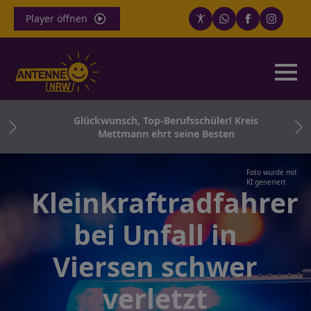
Player öffnen
für
Glückwunsch, Top-Berufsschüler! Kreis
Co.
Mettmann ehrt seine Besten
Foto wurde mit
KI generiert
Kleinkraftradfahrer
bei Unfall in
Viersen schwer
verletzt