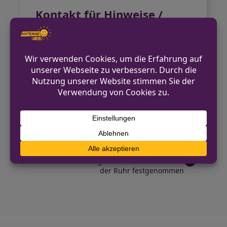
Kontakt für Hinweise /
Pressestelle
Kreispolizeibehörde Viersen
02162 377-1191
pressestelle.viersen@polizei.nrw.de
https://viersen.polizei.nrw/
VORHERIGER BEITRAG
Mobiler Blitzer in Viersen mit Sprühfarbe
beschädigt
NÄCHSTER BEITRAG
Mutmaßliche Drogendealer in Mülheim an
der Ruhr festgenommen