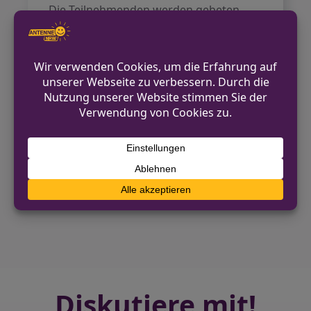
Die Teilnehmenden werden gebeten,
ihre eigenen Pedelecs sowie einen Helm
mitzubringen. Toiletten stehen zur
Verfügung, und es werden Pausen
eingelegt. Anmeldungen sind
erforderlich.
VORHERIGER BEITRAG
Essen: Trickdiebe entwenden Goldketten –
Zeugenaufruf
NÄCHSTER BEITRAG
Zeugenaufruf nach tödlichem
Verkehrsunfall auf Immermannstraße
Diskutiere mit!