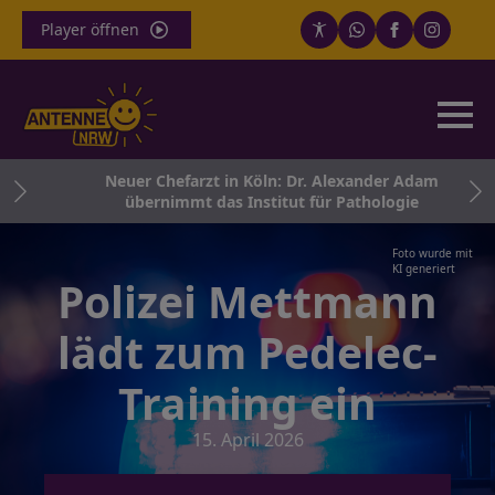
Player öffnen
nd
Neuer Chefarzt in Köln: Dr. Alexander Adam
übernimmt das Institut für Pathologie
Foto wurde mit
KI generiert
Polizei Mettmann
lädt zum Pedelec-
Training ein
15. April 2026