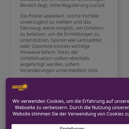
Bereich liegt, ohne Regulierung zurück.
Die Polizei appelliert, solche Vorfälle
unverzüglich zu melden und das
Fahrzeug, wenn möglich, am Unfallort
zu belassen, um die Ermittlungen zu
unterstützen. Spuren wie Lacksplitter
oder Glasreste können wichtige
Hinweise liefern. Fotos der
Unfallsituation sollten ebenfalls
angefertigt werden, sofern
Veränderungen unvermeidlich sind.
VORHERIGER BEITRAG
Bocholt: Unfallbeteiligter nach
Verkehrsunfall gesucht
NÄCHSTER BEITRAG
Fahrer eines E-Scooters bei Verkehrsunfall
verletzt