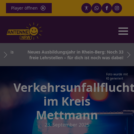
Player öffnen
Kreis
Neues Ausbildungsjahr in Rhein-Berg: Noch 331
freie Lehrstellen – für dich ist noch was dabei!
Foto wurde mit
KI generiert
Verkehrsunfallfluch
im Kreis
Mettmann
23. September 2025