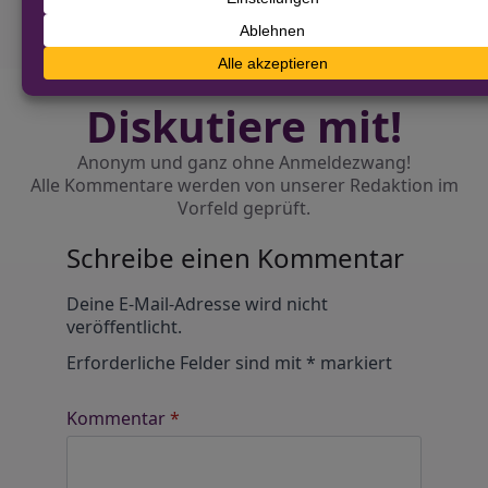
Diskutiere mit!
Anonym und ganz ohne Anmeldezwang!
Alle Kommentare werden von unserer Redaktion im
Vorfeld geprüft.
Schreibe einen Kommentar
Alternative:
Deine E-Mail-Adresse wird nicht
veröffentlicht.
Erforderliche Felder sind mit
*
markiert
Kommentar
*