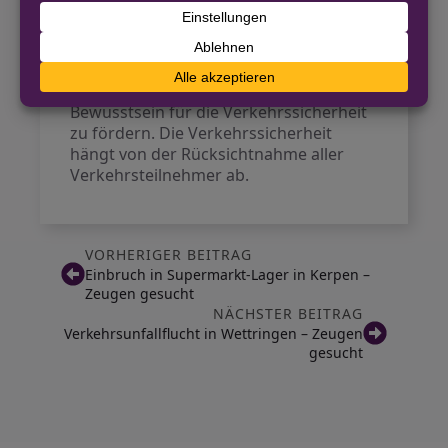
Dezernat Abfallwirtschaft keine
Beanstandungen. Die Polizei hat
angekündigt, auch weiterhin
regelmäßig Kontrollen im
Straßenverkehr durchzuführen, um das
Bewusstsein für die Verkehrssicherheit
zu fördern. Die Verkehrssicherheit
hängt von der Rücksichtnahme aller
Verkehrsteilnehmer ab.
VORHERIGER BEITRAG
Einbruch in Supermarkt-Lager in Kerpen –
Zeugen gesucht
NÄCHSTER BEITRAG
Verkehrsunfallflucht in Wettringen – Zeugen
gesucht