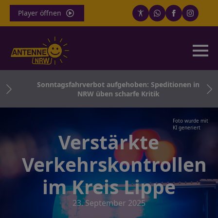
Player öffnen
 –
Sonntagsfahrverbot aufgehoben: Speditionen in
NRW üben scharfe Kritik
Foto wurde mit
KI generiert
Verstärkte
Verkehrskontrollen
im Kreis Lippe
23. September 2025