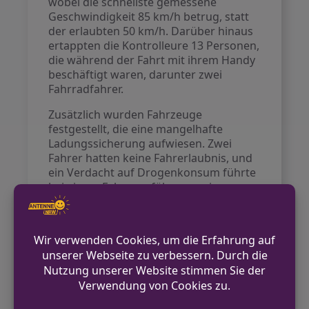
wobei die schnellste gemessene
Geschwindigkeit 85 km/h betrug, statt
der erlaubten 50 km/h. Darüber hinaus
ertappten die Kontrolleure 13 Personen,
die während der Fahrt mit ihrem Handy
beschäftigt waren, darunter zwei
Fahrradfahrer.
Zusätzlich wurden Fahrzeuge
festgestellt, die eine mangelhafte
Ladungssicherung aufwiesen. Zwei
Fahrer hatten keine Fahrerlaubnis, und
ein Verdacht auf Drogenkonsum führte
bei einem Fahrzeugführer zu einer
Blutprobenentnahme. Zudem wurde ein
nicht zugelassenes Fahrzeug mit
französischen Kennzeichen
sichergestellt, dessen Herkunft nun
näher untersucht wird.
Bei der Kontrolle von Abfall-
Transportern gab es durch das