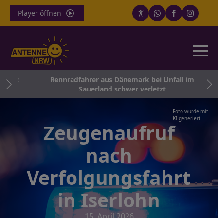
Player öffnen
satz
Rennradfahrer aus Dänemark bei Unfall im
Sauerland schwer verletzt
Foto wurde mit
KI generiert
Zeugenaufruf
nach
Verfolgungsfahrt
in Iserlohn
15. April 2026