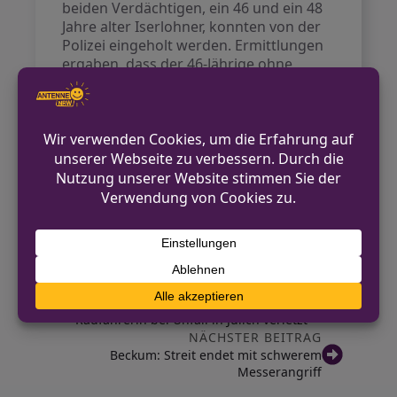
beiden Verdächtigen, ein 46 und ein 48
Jahre alter Iserlohner, konnten von der
Polizei eingeholt werden. Ermittlungen
ergaben, dass der 46-Jährige ohne
gültige Fahrerlaubnis unterwegs war
und Hinweise auf Drogenkonsum
auftraten. Das Fahrzeug wurde
abgeschleppt, und es wird nun wegen
Verkehrsgefährdung ermittelt. Die
Polizei bittet um Zeugenaussagen,
insbesondere von Verkehrsteilnehmern,
die durch die Fahrweise des Autos
gefährdet wurden.
VORHERIGER BEITRAG
Radfahrerin bei Unfall in Jülich verletzt
NÄCHSTER BEITRAG
Beckum: Streit endet mit schwerem
Messerangriff