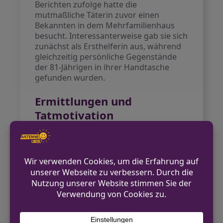
Berichten zufolge hatte die
mutmaßliche Täterin zuvor einen
Bekannten in dem Mehrfamilienhaus
besucht. Interessanterweise gab sie sich
zunächst als Ersthelferin aus, während
gleichzeitig persönliche Gegenstände
der 81-Jährigen in ihrer Handtasche
gefunden wurden.
Ermittlungen und
Tatmotivation
Die Staatsanwaltschaft vermutet, dass
der Hintergrund des Angriffs auf eine
Bereicherungsabsicht hindeutet. Die
Verdächtige hat sich bislang nicht zu
den Vorwürfen geäußert. Ein
Haftrichter hat Untersuchungshaft
angeordnet, während eine
Mordkommission die Ermittlungen
fortführt.