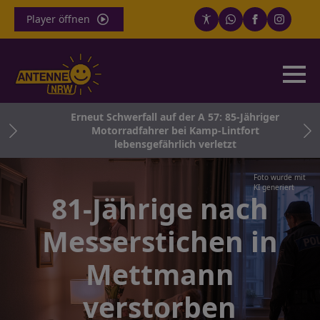
Player öffnen
Erneut Schwerfall auf der A 57: 85-Jähriger
028
Motorradfahrer bei Kamp-Lintfort
lebensgefährlich verletzt
Foto wurde mit
KI generiert
81-Jährige nach
Messerstichen in
Mettmann
verstorben