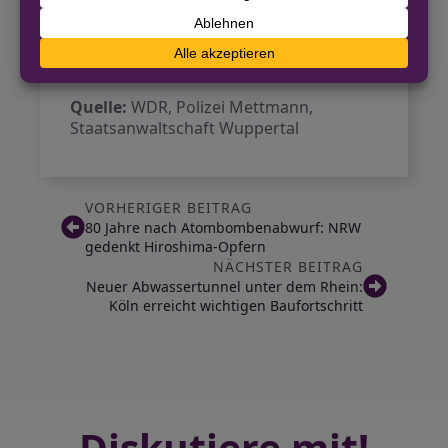
Dieser Vorfall wirft Fragen zur
Sicherheit in der Region auf und
schockiert die örtliche Gemeinschaft.
Quelle:
WDR, Polizei Mettmann,
Staatsanwaltschaft Wuppertal
VORHERIGER BEITRAG
80 Jahre nach Atombombenabwurf: NRW
gedenkt Hiroshima-Opfern
NÄCHSTER BEITRAG
Neuer Abwassertunnel unter dem Rhein:
Köln erreicht wichtigen Baufortschritt
Diskutiere mit!