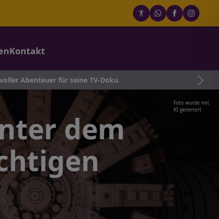
en
Kontakt
seine TV-Doku
Foto wurde mit
KI generiert
nter dem
ichtigen