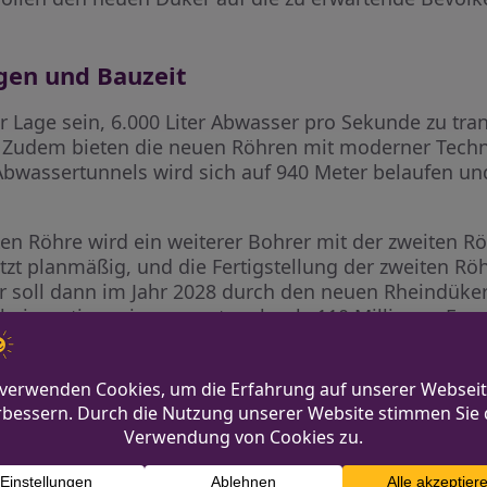
gen und Bauzeit
 Lage sein, 6.000 Liter Abwasser pro Sekunde zu tra
t. Zudem bieten die neuen Röhren mit moderner Techn
wassertunnels wird sich auf 940 Meter belaufen und
ten Röhre wird ein weiterer Bohrer mit der zweiten R
etzt planmäßig, und die Fertigstellung der zweiten R
 soll dann im Jahr 2028 durch den neuen Rheindüker 
n investieren insgesamt mehr als 110 Millionen Euro 
Vonovia mit 2.8
mann verstorben