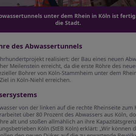
wassertunnels unter dem Rhein in Köln ist fertig
die Stadt.
öhre des Abwassertunnels
ahrhundertprojekt realisiert: der Bau eines neuen Ab
er Meilenstein erreicht, da die erste Röhre des neue
pezieller Bohrer von Köln-Stammheim unter dem Rhei
el in Köln-Niehl erreichen.
sersystems
bwasser von der linken auf die rechte Rheinseite zu
rarbeitet über 80 Prozent des Abwassers aus Köln, do
re alt und stoßen allmählich an ihre Kapazitätsgrenze
ngsbetrieben Köln (StEB Köln) erklärt: „Wir können d
 wollen den neuen Düker auf die zu erwartende Bevöl