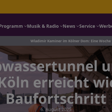
Programm
Musik & Radio
News
Service
Werb
dimir Kaminer im Kölner Dom: Eine Woche voller Abenteuer für 
wassertunnel u
Köln erreicht w
Baufortschritt
6. August 2025