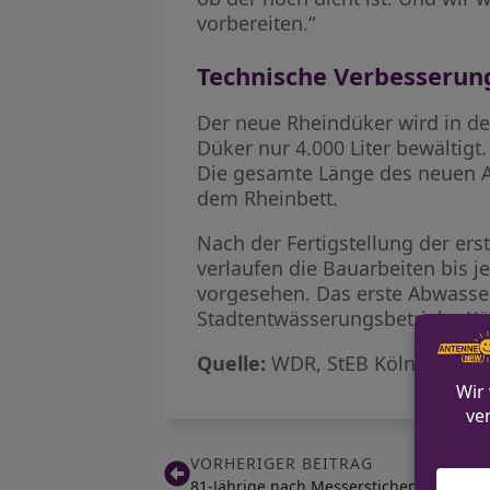
vorbereiten.“
Technische Verbesserun
Der neue Rheindüker wird in der
Düker nur 4.000 Liter bewältig
Die gesamte Länge des neuen Ab
dem Rheinbett.
Nach der Fertigstellung der ers
verlaufen die Bauarbeiten bis j
vorgesehen. Das erste Abwasser
Stadtentwässerungsbetriebe Köl
Quelle:
WDR, StEB Köln
VORHERIGER BEITRAG
81-Jährige nach Messerstichen in Mett