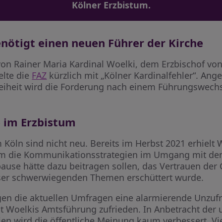
Kölner Erzbistum.
enötigt einen neuen Führer der Kirche
on Rainer Maria Kardinal Woelki, dem Erzbischof vo
elte die
FAZ
kürzlich mit „Kölner Kardinalfehler“. Ange
reiheit wird die Forderung nach einem Führungswechs
e im Erzbistum
Köln sind nicht neu. Bereits im Herbst 2021 erhielt 
 um die Kommunikationsstrategien im Umgang mit den
ause hätte dazu beitragen sollen, das Vertrauen der
eser schwerwiegenden Themen erschüttert wurde.
igen die aktuellen Umfragen eine alarmierende Unzufr
t Woelkis Amtsführung zufrieden. In Anbetracht der u
n wird die öffentliche Meinung kaum verbessert. Vie