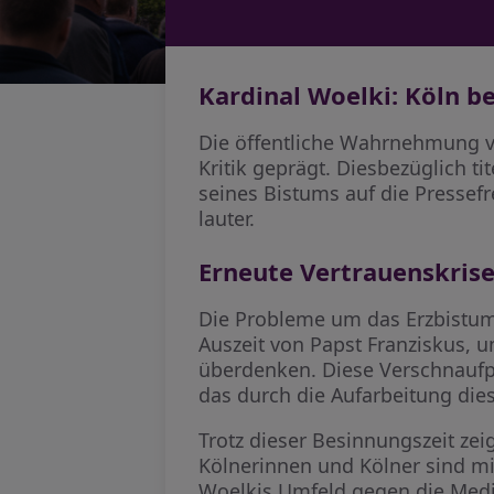
Kardinal Woelki: Köln b
Die öffentliche Wahrnehmung v
Kritik geprägt. Diesbezüglich tit
seines Bistums auf die Pressef
lauter.
Erneute Vertrauenskris
Die Probleme um das Erzbistum 
Auszeit von Papst Franziskus,
überdenken. Diese Verschnaufp
das durch die Aufarbeitung di
Trotz dieser Besinnungszeit ze
Kölnerinnen und Kölner sind mi
Woelkis Umfeld gegen die Medie