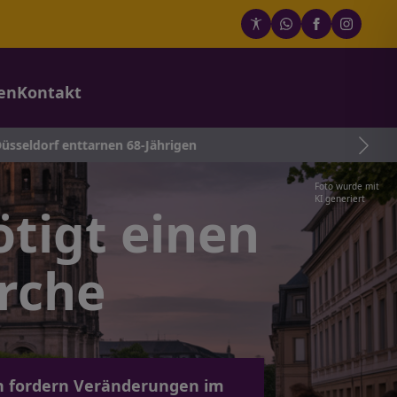
en
Kontakt
nen 68-Jährigen
Foto wurde mit
KI generiert
ötigt einen
rche
n fordern Veränderungen im