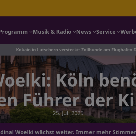
Programm
Musik & Radio
News
Service
Werb
 Lutschern versteckt: Zollhunde am Flughafen Düsseldorf enttar
oelki: Köln ben
en Führer der Ki
25. Juli 2025
ardinal Woelki wächst weiter. Immer mehr Stimme