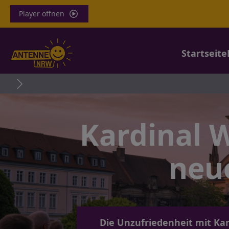
Player öffnen
Startseite
Kokain in
Kardinal W
neu
Die Unzufriedenheit mit K