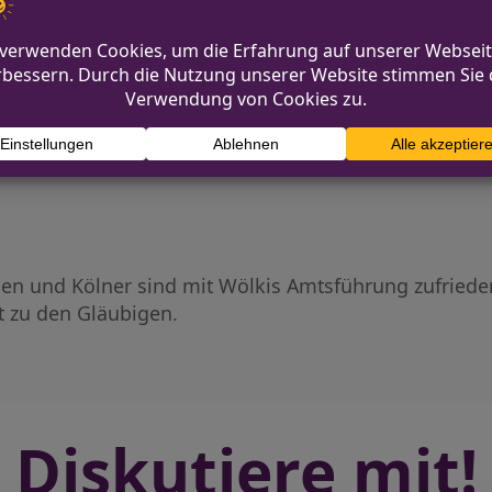
timmen aus N
nen und Kölner sind mit Wölkis Amtsführung zufrieden
t zu den Gläubigen.
Diskutiere mit!