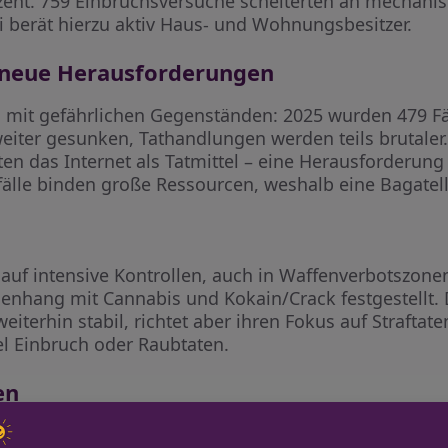
Prozent. 759 Einbruchsversuche scheiterten an mechan
i berät hierzu aktiv Haus- und Wohnungsbesitzer.
 neue Herausforderungen
mit gefährlichen Gegenständen: 2025 wurden 479 Fäl
weiter gesunken, Tathandlungen werden teils brutaler
zten das Internet als Tatmittel – eine Herausforderung
fälle binden große Ressourcen, weshalb eine Bagatell
in auf intensive Kontrollen, auch in Waffenverbotszon
hang mit Cannabis und Kokain/Crack festgestellt. D
eiterhin stabil, richtet aber ihren Fokus auf Straftat
l Einbruch oder Raubtaten.
en
r Polizei den fortgesetzten Einsatz gegen Einbrüche 