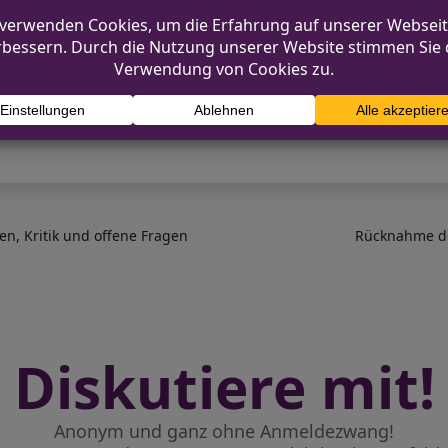
en. Prävention und Aufklärung sollen flankierend wir
s Sicherheitsgefühl der Bevölkerung nachhaltig zu ve
en, Kritik und offene Fragen
Rücknahme de
Diskutiere mit!
Anonym und ganz ohne Anmeldezwang!