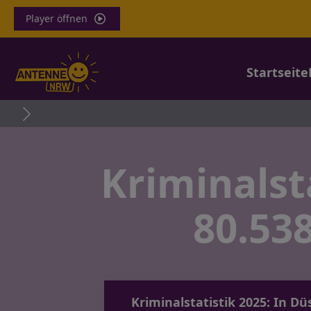
Player öffnen
Startseite
Kriminalst
80.538
Kriminalstatistik 2025: In D