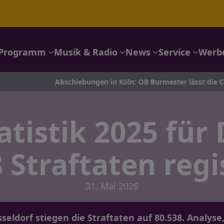
Programm
Musik & Radio
News
Service
Werb
Abschiebungen in Köln: OB Burmester lässt die Coesfeld-Liste 
atistik 2025 für 
 Straftaten regi
31. Mai 2026
üsseldorf stiegen die Straftaten auf 80.538. Analys