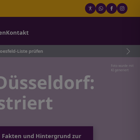
en
Kontakt
prüfen
Foto wurde mit
KI generiert
Düsseldorf:
striert
e, Fakten und Hintergrund zur