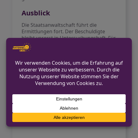
Ausblick
Die Staatsanwaltschaft führt die
Ermittlungen fort. Der Beschuldigte
bleibt vorerst in Untersuchungshaft. Für
die betroffenen Kinder und ihre Familien
wurde psychologische Betreuung
organisiert. Die Stadt Marl prüft, ob
zusätzliche Schutzmaßnahmen in
Kindergärten notwendig sind.
Quellen
Polizei NRW
RTL
Der Westen
Express
Radio Vest