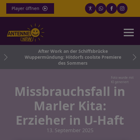
Player öffnen
After Work an der Schiffsbrücke
Wuppermündung: Hitdorfs coolste Premiere
des Sommers
Foto wurde mit
KI generiert
Missbrauchsfall in
Marler Kita:
Erzieher in U-Haft
13. September 2025