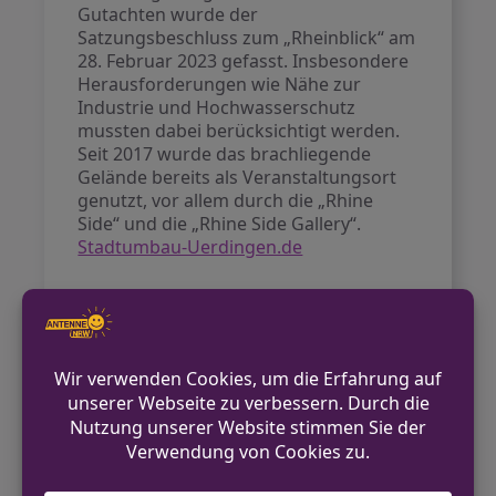
Gutachten wurde der
Satzungsbeschluss zum „Rheinblick“ am
28. Februar 2023 gefasst. Insbesondere
Herausforderungen wie Nähe zur
Industrie und Hochwasserschutz
mussten dabei berücksichtigt werden.
Seit 2017 wurde das brachliegende
Gelände bereits als Veranstaltungsort
genutzt, vor allem durch die „Rhine
Side“ und die „Rhine Side Gallery“.
Stadtumbau-Uerdingen.de
Einordnung für NRW
Das Vorhaben gilt als eines der größten
städtebaulichen Entwicklungsprojekte
der Region und hat Signalwirkung für
vergleichbare Flusslagen in Nordrhein-
Westfalen. Die Verknüpfung von
privatem und öffentlichem Engagement
steht beispielhaft für zukunftsfähige