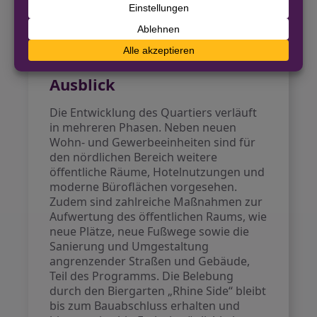
Stadtentwicklung und die Reaktivierung
innerstädtischer Brachflächen. Krefeld
setzt damit neue Maßstäbe für urbane
Lebensqualität am Rhein.
Ausblick
Die Entwicklung des Quartiers verläuft
in mehreren Phasen. Neben neuen
Wohn- und Gewerbeeinheiten sind für
den nördlichen Bereich weitere
öffentliche Räume, Hotelnutzungen und
moderne Büroflächen vorgesehen.
Zudem sind zahlreiche Maßnahmen zur
Aufwertung des öffentlichen Raums, wie
neue Plätze, neue Fußwege sowie die
Sanierung und Umgestaltung
angrenzender Straßen und Gebäude,
Teil des Programms. Die Belebung
durch den Biergarten „Rhine Side“ bleibt
bis zum Bauabschluss erhalten und