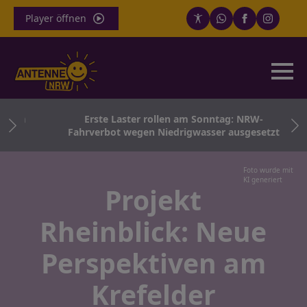
Player öffnen
ten
Erste Laster rollen am Sonntag: NRW-
Fahrverbot wegen Niedrigwasser ausgesetzt
Foto wurde mit
KI generiert
Projekt
Rheinblick: Neue
Perspektiven am
Krefelder