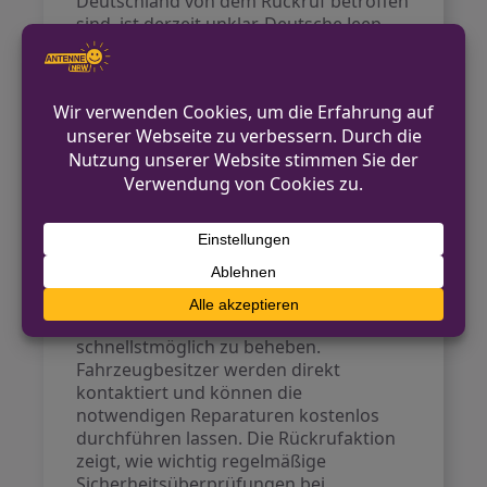
Deutschland von dem Rückruf betroffen
sind, ist derzeit unklar. Deutsche Jeep-
Besitzer sollten sich bei ihrem Händler
informieren, ob ihr Fahrzeug
möglicherweise betroffen ist. In NRW
gibt es mehrere Stellantis-Händler und
Werkstätten, die bei eventuellen
Rückrufaktionen die notwendigen
Reparaturen durchführen können.
Ausblick
Stellantis arbeitet daran, die
Sicherheitsprobleme bei den
betroffenen Fahrzeugen
schnellstmöglich zu beheben.
Fahrzeugbesitzer werden direkt
kontaktiert und können die
notwendigen Reparaturen kostenlos
durchführen lassen. Die Rückrufaktion
zeigt, wie wichtig regelmäßige
Sicherheitsüberprüfungen bei