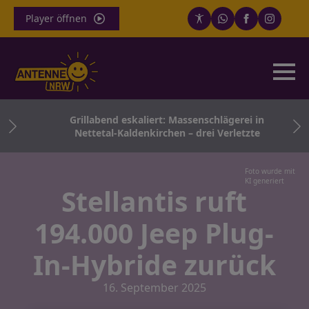
Player öffnen
ger
Grillabend eskaliert: Massenschlägerei in
en
Nettetal-Kaldenkirchen – drei Verletzte
Foto wurde mit
KI generiert
Stellantis ruft
194.000 Jeep Plug-
In-Hybride zurück
16. September 2025