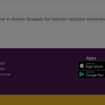
ite in diesem Browser für meinen nächsten Komment
Apps
000
000
ne.nrw