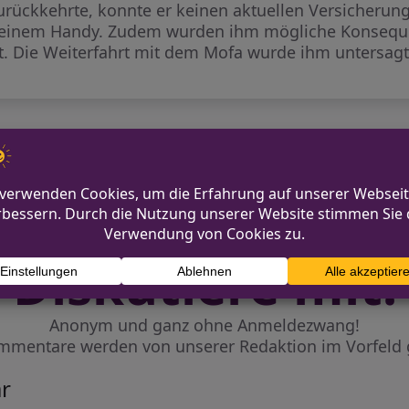
rückkehrte, konnte er keinen aktuellen Versicherun
f seinem Handy. Zudem wurden ihm mögliche Konsequ
rt. Die Weiterfahrt mit dem Mofa wurde ihm untersagt
?
Diskutiere mit!
Anonym und ganz ohne Anmeldezwang!
mmentare werden von unserer Redaktion im Vorfeld 
r