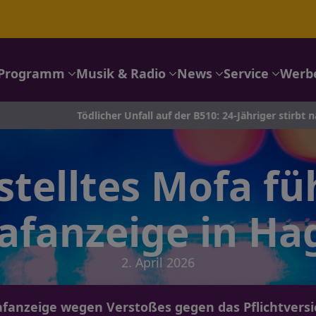
Programm
Musik & Radio
News
Service
Werb
Tödlicher Unfall auf der B510: 24-Jähriger stirbt nach Crash in Ka
telltes Mofa fü
rafanzeige in Ha
2. April 2026
rafanzeige wegen Verstoßes gegen das Pflichtver