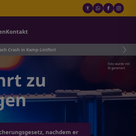
en
Kontakt
mp-Lintfort
Foto wurde mit
KI generiert
hrt zu
gen
sicherungsgesetz, nachdem er