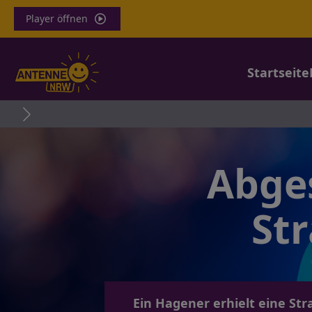
Player öffnen
Startseite
Abges
St
Ein Hagener erhielt eine St