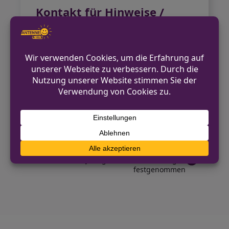
Kontakt für Hinweise /
Pressestelle
Kreispolizeibehörde Herford
05221 8880
pressestelle.herford@polizei.nrw.de
https://herford.polizei.nrw/
VORHERIGER BEITRAG
Rennradfahrer bei Zusammenstoß an L550
verletzt
NÄCHSTER BEITRAG
28-Jähriger nach Raub in Hagen
festgenommen