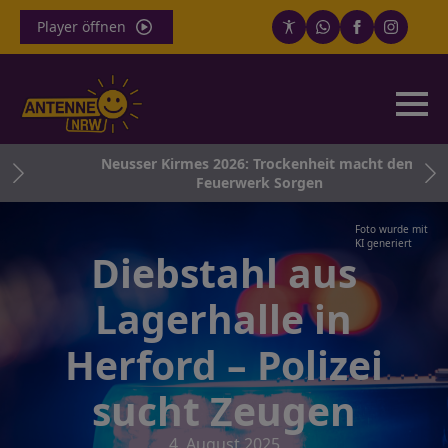
Player öffnen
ng
Neusser Kirmes 2026: Trockenheit macht dem
Feuerwerk Sorgen
Foto wurde mit
KI generiert
Diebstahl aus
Lagerhalle in
Herford – Polizei
sucht Zeugen
4. August 2025