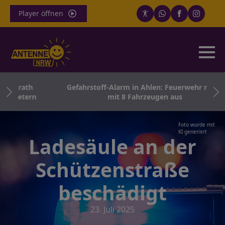
Player öffnen
ösrath
Gefahrstoff-Alarm in Ahlen: Feuerwehr rückt
tmetern
mit 8 Fahrzeugen aus
Foto wurde mit
KI generiert
Ladesäule an der
Schützenstraße
beschädigt
23. Juli 2025