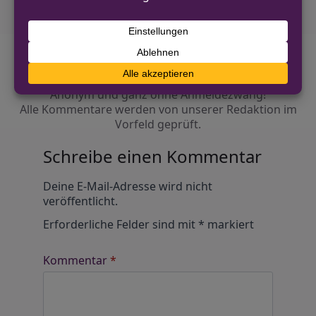
Diskutiere mit!
Anonym und ganz ohne Anmeldezwang!
Alle Kommentare werden von unserer Redaktion im
Vorfeld geprüft.
Schreibe einen Kommentar
Alternative:
Deine E-Mail-Adresse wird nicht
veröffentlicht.
Erforderliche Felder sind mit
*
markiert
Kommentar
*