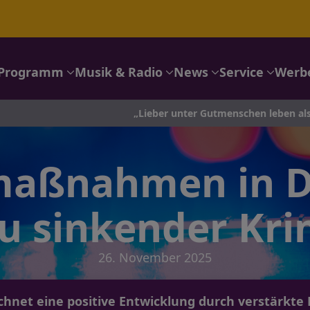
Programm
Musik & Radio
News
Service
Werb
„Lieber unter Gutmenschen leben als unter Zynikern
maßnahmen in 
u sinkender Kri
26. November 2025
chnet eine positive Entwicklung durch verstärkte 