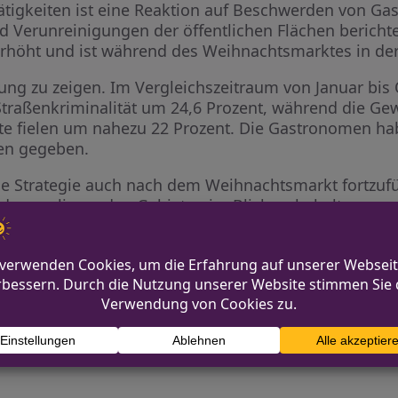
ntätigkeiten ist eine Reaktion auf Beschwerden von G
d Verunreinigungen der öffentlichen Flächen berichte
 erhöht und ist während des Weihnachtsmarktes in der
g zu zeigen. Im Vergleichszeitraum von Januar bis 
Straßenkriminalität um 24,6 Prozent, während die Gew
te fielen um nahezu 22 Prozent. Die Gastronomen hab
en gegeben.
iche Strategie auch nach dem Weihnachtsmarkt fortzuf
d den umliegenden Gebieten im Blick zu behalten.
 Betrug an älterer Frau