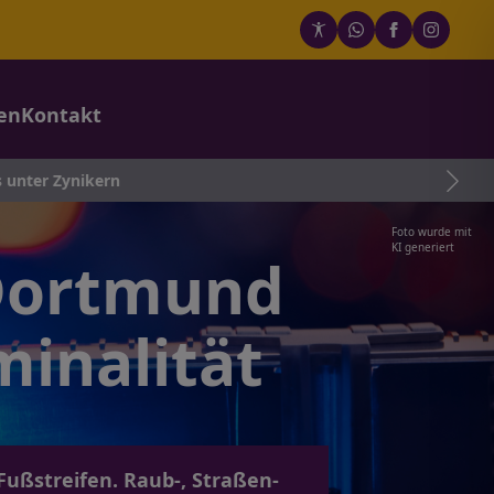
en
Kontakt
Foto wurde mit
KI generiert
Dortmund
minalität
Fußstreifen. Raub-, Straßen-