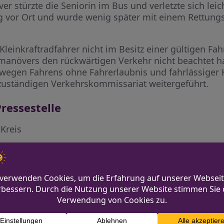
stürzte die Seniorin im Bus und verletzte sich leicht
g vor Ort und wurde wenig später mit einem Rettun
r Kleinkraftradfahrer nicht im Besitz einer gültigen Fa
anövers den rückwärtigen Verkehr nicht beachtet ha
wegen Fahrens ohne Fahrerlaubnis und fahrlässiger 
uständigen Verkehrskommissariat weitergeführt.
ressestelle
-Kreis
.de
ieg-kreis
Fünf Tote bei schwerem 
m Auto in Dahlem gestoppt