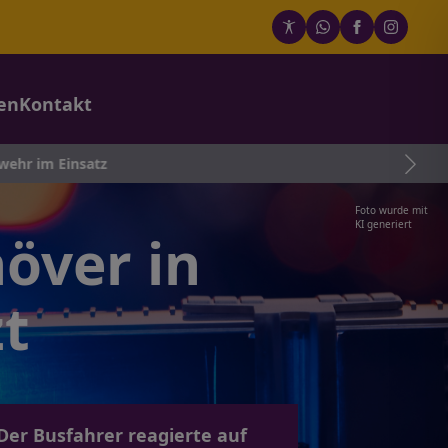
en
Kontakt
tz
Foto wurde mit
KI generiert
över in
zt
 Der Busfahrer reagierte auf