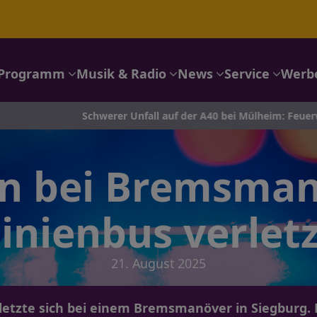
Programm
Musik & Radio
News
Service
Werb
Schwerer Unfall auf der A40 bei Mülheim: Feuerwehr im Einsa
in bei Bremsman
inienbus verlet
21. August 2025
rletzte sich bei einem Bremsmanöver in Siegburg.