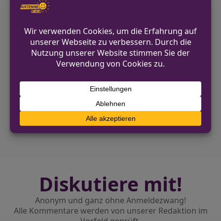
Hinweise können direkt an das
Verkehrskommissariat in Willich über
die 02162/377-0 gegeben werden.
VORHERIGER BEITRAG
Trickdiebe entwenden Karten einer Seniorin
in Viersen
NÄCHSTER BEITRAG
Polizei unterstützt bei nicht angemeldetem
Treffen von Tunern
Diskutiere mit!
Anonym und ganz ohne Anmeldezwang!
Alle Kommentare werden von unserer Redaktion im