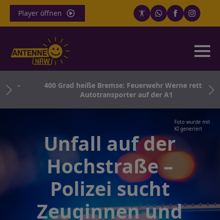
Player öffnen
ir –
400 Grad heiße Bremse: Feuerwehr Werne rettet
Autotransporter auf der A1
Foto wurde mit
KI generiert
Unfall auf der
Hochstraße –
Polizei sucht
Zeuginnen und