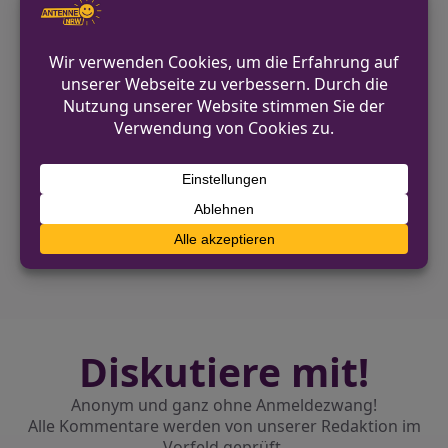
Aufenthaltsort können an jede
Polizeidienststelle unter der
Notrufnummer 110 oder direkt an die
Polizei Gütersloh unter der Nummer
05241 869-0 gegeben werden.
VORHERIGER BEITRAG
Vermisste 21-Jährige aus Gütersloh
NÄCHSTER BEITRAG
Verkehrsunfall in Mülheim-Styrum
Diskutiere mit!
Anonym und ganz ohne Anmeldezwang!
Alle Kommentare werden von unserer Redaktion im
Vorfeld geprüft.