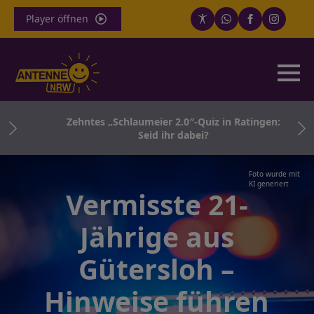
Player öffnen
n
Zehntes „Schlaumeier 2.0″-Quiz in Ratingen:
Seid ihr dabei?
Foto wurde mit
KI generiert
Vermisste 21-
Jährige aus
Gütersloh –
Hinweise führen