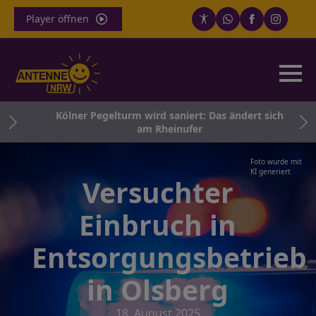
Player öffnen
und
Kölner Pegelturm wird saniert: Das ändert sich
am Rheinufer
Foto wurde mit
KI generiert
Versuchter
Einbruch in
Entsorgungsbetrieb
in Olsberg
18. August 2025