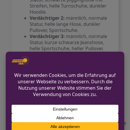
Streifen, helle Turnschuhe, dunkler
Hoodie.
Verdächtiger 2:
männlich, normale
Statur, helle lange Hose, dunkler
Pullover, Sportschuhe.
Verdächtiger 3:
männlich, normale
Statur, kurze schwarze Jeanshose,
helle Sportschuhe, heller Pullover.
Die Polizei bittet Zeugen, die Hinweise
geben können, sich mit der
Polizeiwache in Brilon in Verbindung zu
setzen.
Kontakt für Hinweise /
Pressestelle
Polizei Hochsauerlandkreis
02962 90200
pressestelle.hochsauerlandkreis@polizei.nrw.de
https://hsk.polizei.nrw/