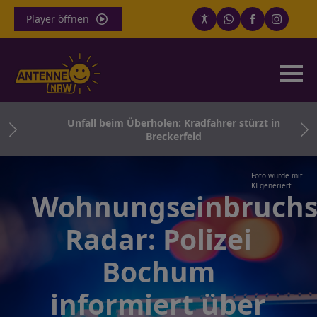
Player öffnen
ger
Unfall beim Überholen: Kradfahrer stürzt in
Breckerfeld
Foto wurde mit
KI generiert
Wohnungseinbruchs
Radar: Polizei
Bochum
informiert über