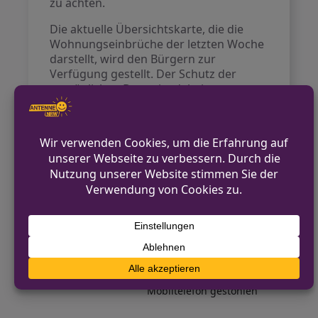
zu achten.
Die aktuelle Übersichtskarte, die die
Wohnungseinbrüche der letzten Woche
darstellt, wird den Bürgern zur
Verfügung gestellt. Der Schutz der
persönlichen Daten ist dabei
gewährleistet, weshalb keine genauen
Adressen der Einbruchsorte genannt
werden. Die Polizei erwartet, dass durch
diese Informationen ein Gefühl der
Sicherheit in der Bevölkerung gefördert
wird.
VORHERIGER BEITRAG
Verdacht auf K.O.-Tropfen in Schmallenberg
NÄCHSTER BEITRAG
Zwei Männer in Beckum angegriffen und
Mobiltelefon gestohlen