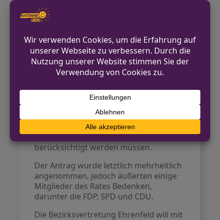
stieß, gab es auch Bedenken hinsichtlich
der möglichen Verengung der
Gehwege, die bereits durch
Außengastronomie belastet sind. Einige
Bezirksvertreter plädierten daher für
eine Konzentration auf Plätze anstelle
belebter Straßen, scheiterten jedoch mit
ihren Vorschlägen.
Der stellvertretende Bürgermeister
Andreas Schmitz verwies darauf, dass
bei der Ausführung der Ideen die
rechtlichen Bestimmungen,
insbesondere zur Barrierefreiheit, stets
berücksichtigt werden müssen.
Der Antrag wurde letztlich mehrheitlich
angenommen, jedoch äußerten einige
Mitglieder des Rates Bedenken,
darunter die FDP, SPD und CDU.
Die Bezirksvertretung Ehrenfeld will mit