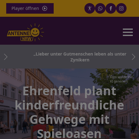
Player öffnen
„Lieber unter Gutmenschen leben als unter
Zynikern
Foto wurde mit
KI generiert
Ehrenfeld plant
kinderfreundliche
Gehwege mit
Spieloasen