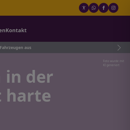
en
Kontakt
 aus
Foto wurde mit
KI generiert
 in der
t harte