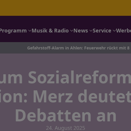
Programm
Musik & Radio
News
Service
Werb
Gefahrstoff-Alarm in Ahlen: Feuerwehr rückt mit 8 Fahrzeugen
 um Sozialreform
ion: Merz deute
Debatten an
24. August 2025