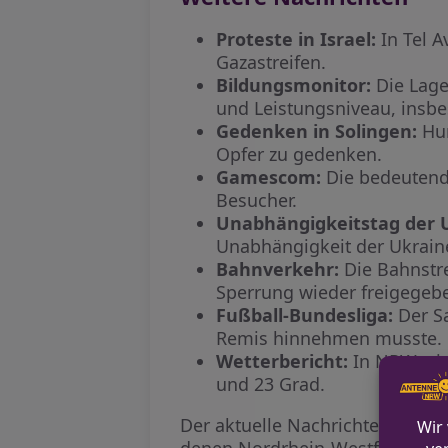
Proteste in Israel:
In Tel 
Gazastreifen.
Bildungsmonitor:
Die Lage
und Leistungsniveau, insbe
Gedenken in Solingen:
Hun
Opfer zu gedenken.
Gamescom:
Die bedeutends
Besucher.
Unabhängigkeitstag der 
Unabhängigkeit der Ukrain
Bahnverkehr:
Die Bahnstr
Sperrung wieder freigegeb
Fußball-Bundesliga:
Der Sa
Remis hinnehmen musste.
Wetterbericht:
In NRW wir
und 23 Grad.
Der aktuelle Nachrichtenüberbl
denen Nordrhein-Westfalen konfr