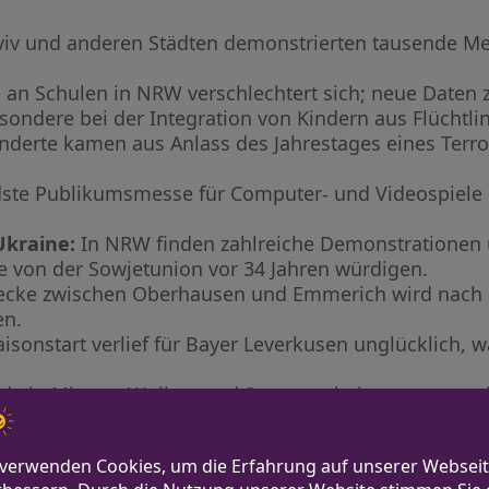
Aviv und anderen Städten demonstrierten tausende M
 an Schulen in NRW verschlechtert sich; neue Daten 
sondere bei der Integration von Kindern aus Flüchtli
derte kamen aus Anlass des Jahrestages eines Ter
te Publikumsmesse für Computer- und Videospiele i
Ukraine:
In NRW finden zahlreiche Demonstrationen un
e von der Sowjetunion vor 34 Jahren würdigen.
ecke zwischen Oberhausen und Emmerich wird nach
en.
isonstart verlief für Bayer Leverkusen unglücklich,
d ein Mix aus Wolken und Sonnenschein erwartet, m
ick zeigt die politischen Spannungen und sozialen H
ontiert ist.